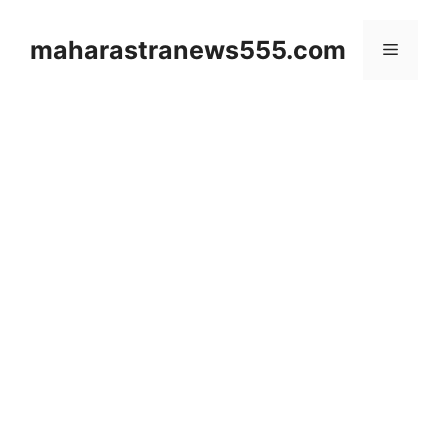
Skip
to
maharastranews555.com
Menu
content