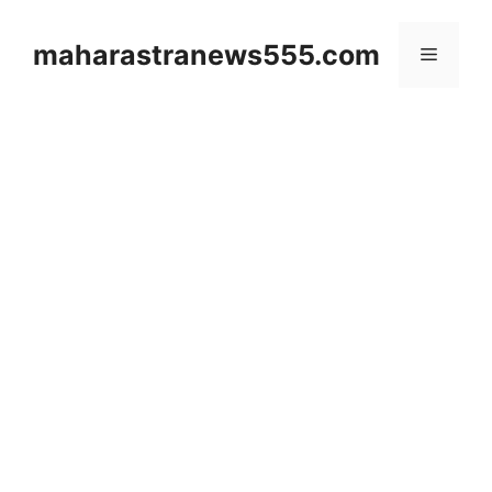
Skip
to
maharastranews555.com
Menu
content