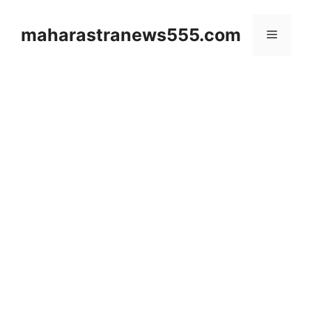
Skip
to
maharastranews555.com
Menu
content