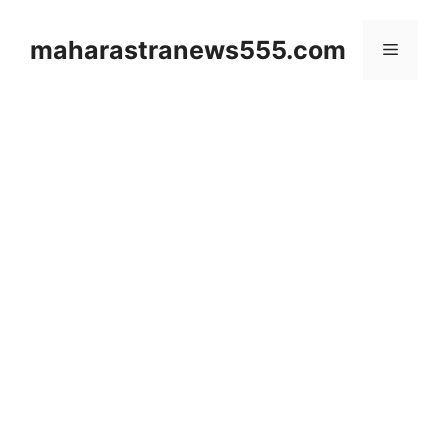
Skip
to
maharastranews555.com
Menu
content