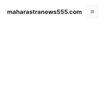
Skip
to
maharastranews555.com
Menu
content