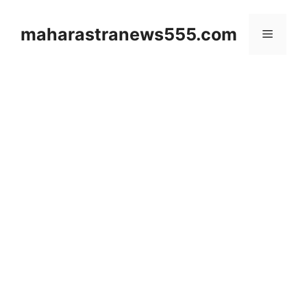
Skip
to
maharastranews555.com
Menu
content