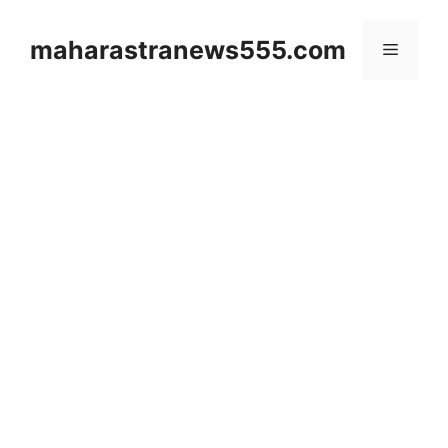
Skip
to
maharastranews555.com
Menu
content