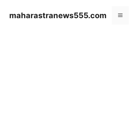
Skip
to
maharastranews555.com
Menu
content