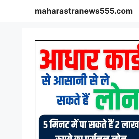
Skip
maharastranews555.com
to
content