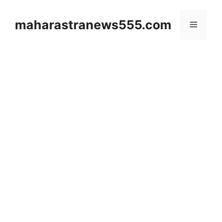
Skip
to
maharastranews555.com
Menu
content