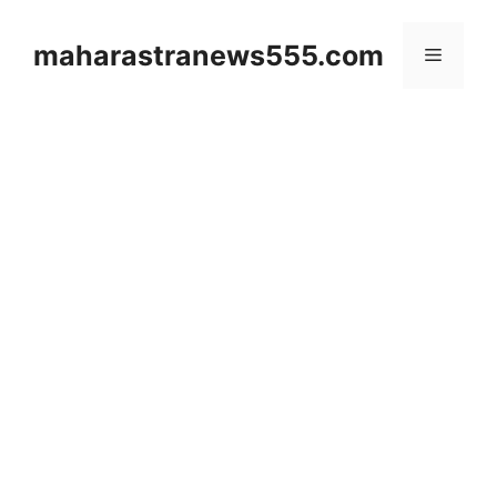
Skip
to
maharastranews555.com
Menu
content