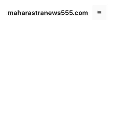
Skip
to
maharastranews555.com
Menu
content