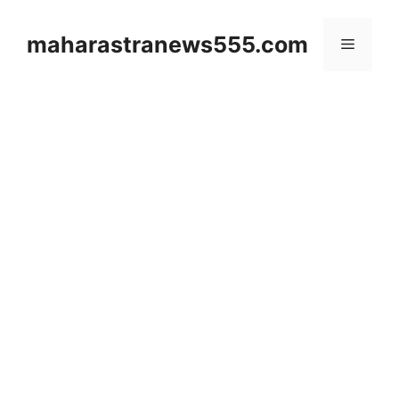
Skip
to
maharastranews555.com
Menu
content