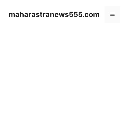
Skip
to
maharastranews555.com
Menu
content