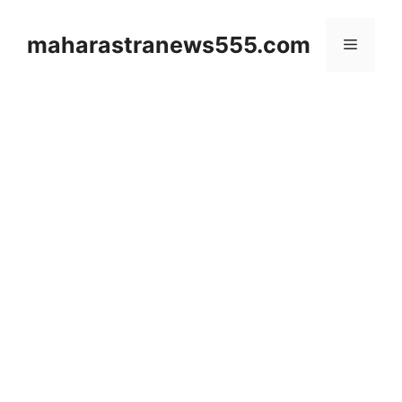
Skip
to
maharastranews555.com
Menu
content