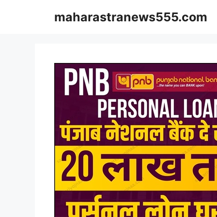
Skip
maharastranews555.com
to
content