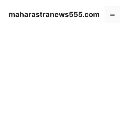
Skip
to
maharastranews555.com
Menu
content