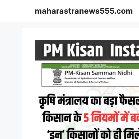
Skip
maharastranews555.com
to
content