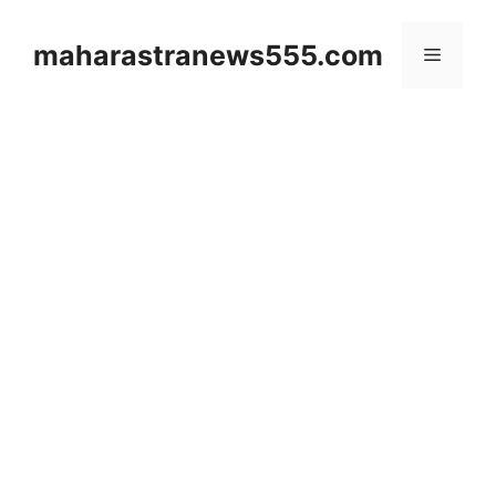
Skip
to
maharastranews555.com
Menu
content