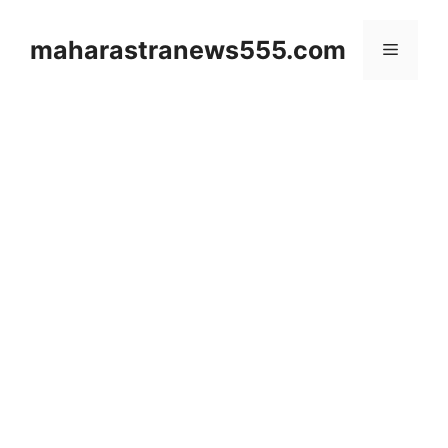
Skip
to
maharastranews555.com
Menu
content