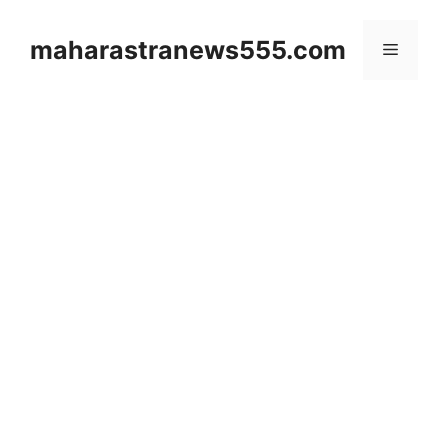
Skip
to
maharastranews555.com
Menu
content