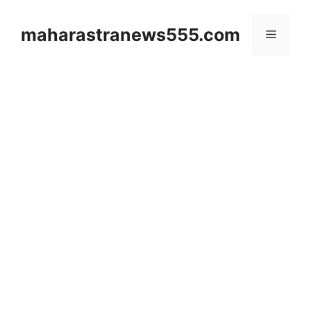
Skip
to
maharastranews555.com
Menu
content