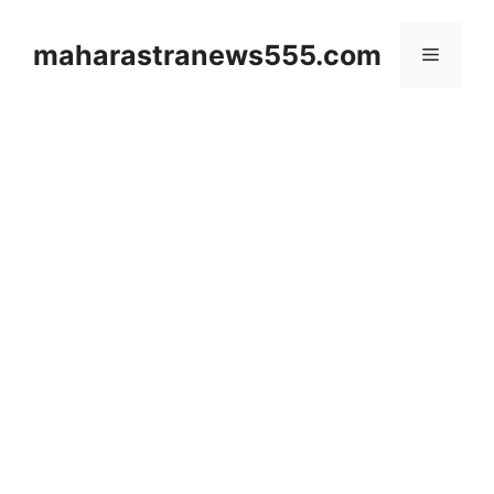
Skip
to
maharastranews555.com
Menu
content